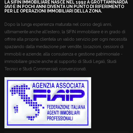
LA SIFIN IMMOBILIARE NASCE NEL 1992 A GROTTAMINARDA
(AV) E IN POCHI ANNI DIVENTA UN PUNTO DI RIFERIMENTO
PER LE OPERAZIONI IMMOBILIARI DELLA ZONA.
Dopo la lunga esperienza maturata nel corso degli anni,
ultimamente anche all'estero, la SIFIN immobiliare è in grado di
offrire alla propria clientela un valido servizio per ogni necessità
spaziando dalla mediazione per vendite, locazioni, cessioni di
immobili e aziende, alla consulenza e gestione patrimoniale -
immobiliare grazie anche al supporto di Studi Legali, Studi
Tecnici e Studi Commerciali convenzionati.