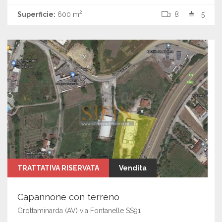
2
Superficie:
600 m
8
5
TRATTATIVA RISERVATA
Vendita
Capannone con terreno
Grottaminarda (AV) via Fontanelle SS91