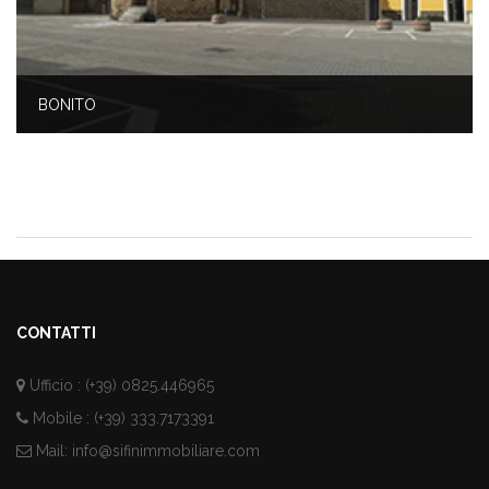
BONITO
CONTATTI
Ufficio : (+39) 0825.446965
Mobile : (+39) 333.7173391
Mail:
info@sifinimmobiliare.com