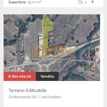
2
Superficie:
55,00 m
2
-
€ 800.000,00
Vendita
Terreno Edificabile
Grottaminarda (AV) C/da Ruvitiello