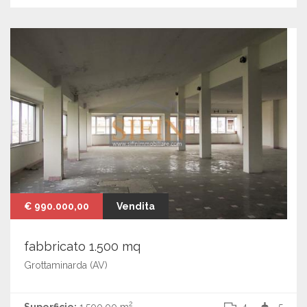
€ 990.000,00
Vendita
fabbricato 1.500 mq
Grottaminarda (AV)
2
Superficie:
1.500,00 m
4
5