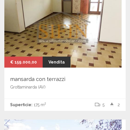
€ 159.000,00
Vendita
mansarda con terrazzi
Grottaminarda (AV)
2
Superficie:
175 m
5
2