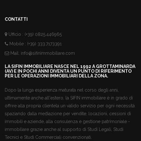
CONTATTI
Ufficio : (+39) 0825.446965
Mobile : (+39) 333.7173391
Mail:
info@sifinimmobiliare.com
LA SIFIN IMMOBILIARE NASCE NEL 1992 A GROTTAMINARDA
(AV) E IN POCHI ANNI DIVENTA UN PUNTO DI RIFERIMENTO
PER LE OPERAZIONI IMMOBILIARI DELLA ZONA.
Dopo la lunga esperienza maturata nel corso degli anni,
ultimamente anche all'estero, la SIFIN immobiliare è in grado di
offrire alla propria clientela un valido servizio per ogni necessità
spaziando dalla mediazione per vendite, locazioni, cessioni di
immobili e aziende, alla consulenza e gestione patrimoniale -
immobiliare grazie anche al supporto di Studi Legali, Studi
Tecnici e Studi Commerciali convenzionati.