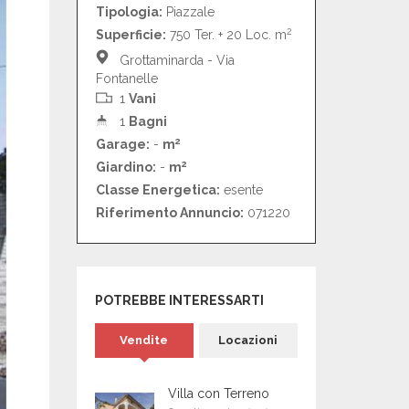
Tipologia:
Piazzale
2
Superficie:
750 Ter. + 20 Loc. m
Grottaminarda - Via
Fontanelle
1
Vani
1
Bagni
2
Garage:
-
m
2
Giardino:
-
m
Classe Energetica:
esente
Riferimento Annuncio:
071220
POTREBBE INTERESSARTI
Vendite
Locazioni
Villa con Terreno