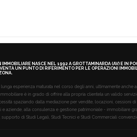
IN IMMOBILIARE NASCE NEL 1992 A GROTTAMINARDA (AV) E IN PO
IVENTA UN PUNTO DI RIFERIMENTO PER LE OPERAZIONI IMMOBIL
ZONA.
lunga esperienza maturata nel corso degli anni, ultimamente anche al
 immobiliare è in grado di offrire alla propria clientela un valido serviz
essità spaziando dalla mediazione per vendite, locazioni, cessioni di
 e aziende, alla consulenza e gestione patrimoniale - immobiliare gr
 supporto di Studi Legali, Studi Tecnici e Studi Commerciali convenzio