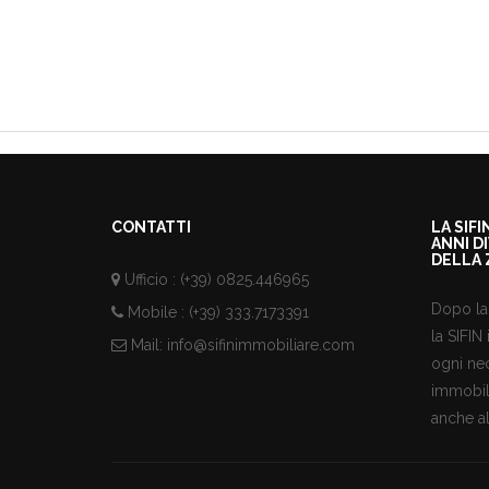
CONTATTI
LA SIF
ANNI D
DELLA 
Ufficio : (+39) 0825.446965
Dopo la 
Mobile : (+39) 333.7173391
la SIFIN
Mail:
info@sifinimmobiliare.com
ogni nec
immobili
anche al