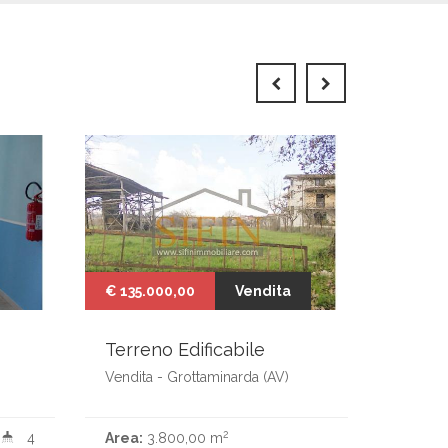
€ 135.000,00
Vendita
€ 182.
Terreno Edificabile
Appar
Vendita - Grottaminarda (AV)
Vendita
2
4
Area:
3.800,00 m
Area:
1