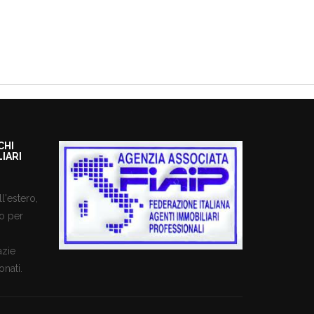
CHI
IARI
l'estero,
io per
azie
nati.