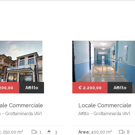
200,00
Affitto
€ 2.200,00
Affitto
ale Commerciale
Locale Commerciale
to - Grottaminarda (AV)
Affitto - Grottaminarda (AV)
2
2
:
250,00 m
1
3
Area:
400,00 m
8